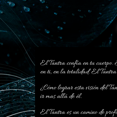
El Tantra confía en tu cuerpo. 
en ti, en la totalidad. El Tantr
¿Cómo lograr esta visión del Ta
ir mas allá de él.
El Tantra es un camino de profu