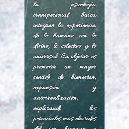
la psicología
transpersonal busca
integrar la experiencia
de lo humano con lo
divino, lo colectivo y lo
universal. Su objetivo es
promover un mayor
sentido de bienestar,
expansión y
autorrealización,
explorando los
potenciales más elevados