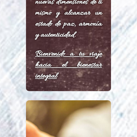
nuevas dimensiones de ti
mismo y alcanzar un
estado de paz, armonía
y autenticidad.
Bienvenido a tu viaje
hacia el bienestar
integral