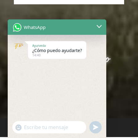
WhatsApp
Un espacio para
Ayurveda
¿Cómo puedo ayudarte?
encontrarte contigo
14:40
mism@”
"+chaty_settings.lang.emoji_picker+"
undefined
WhatsApp
Message