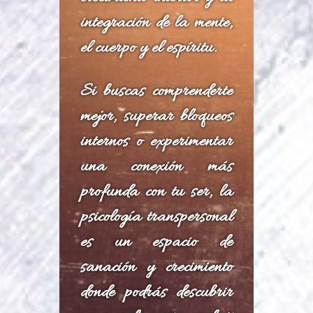
integración de la mente,
el cuerpo y el espíritu.
Si buscas comprenderte
mejor, superar bloqueos
internos o experimentar
una conexión más
profunda con tu ser, la
psicología transpersonal
es un espacio de
sanación y crecimiento
donde podrás descubrir