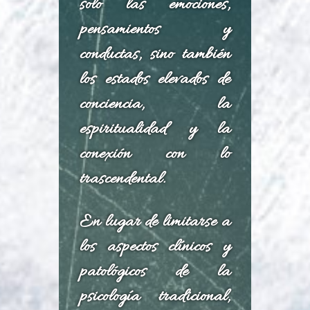
solo las emociones,
pensamientos y
conductas, sino también
los estados elevados de
conciencia, la
espiritualidad y la
conexión con lo
trascendental.
En lugar de limitarse a
los aspectos clínicos y
patológicos de la
psicología tradicional,