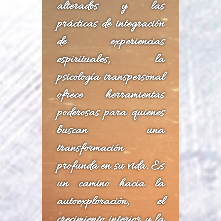
alterados y las
prácticas de integración
de experiencias
espirituales, la
psicología transpersonal
ofrece herramientas
poderosas para quienes
buscan una
transformación
profunda en su vida. Es
un camino hacia la
autoexploración, el
crecimiento interior y la