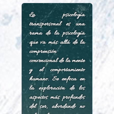
La psicología
transpersonal es una
rama de la psicología
que va más allá de la
comprensión
convencional de la mente
y el comportamiento
humano. Se enfoca en
la exploración de los
aspectos más profundos
del ser, abordando no